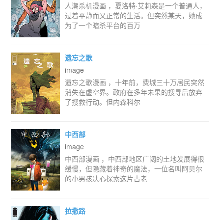
人潮杀机漫画 ，夏洛特·艾莉森是一个普通人，
过着平静而又正常的生活。但突然某天，她成
为了一个暗杀平台的百万
遗忘之歌
image
遗忘之歌漫画 ，十年前，费城三十万居民突然
消失在虚空界。政府在多年未果的搜寻后放弃
了搜救行动。但内森科尔
中西部
image
中西部漫画 ，中西部地区广阔的土地发展得很
缓慢，但隐藏着神奇的魔法，一位名叫阿贝尔
的小男孩决心探索这片古老
拉撒路