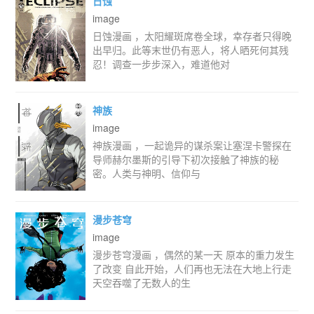
日蚀
image
日蚀漫画 ，太阳耀斑席卷全球，幸存者只得晚
出早归。此等末世仍有恶人，将人晒死何其残
忍！调查一步步深入，难道他对
神族
image
神族漫画 ，一起诡异的谋杀案让塞涅卡警探在
导师赫尔墨斯的引导下初次接触了神族的秘
密。人类与神明、信仰与
漫步苍穹
image
漫步苍穹漫画 ，偶然的某一天 原本的重力发生
了改变 自此开始，人们再也无法在大地上行走
天空吞噬了无数人的生