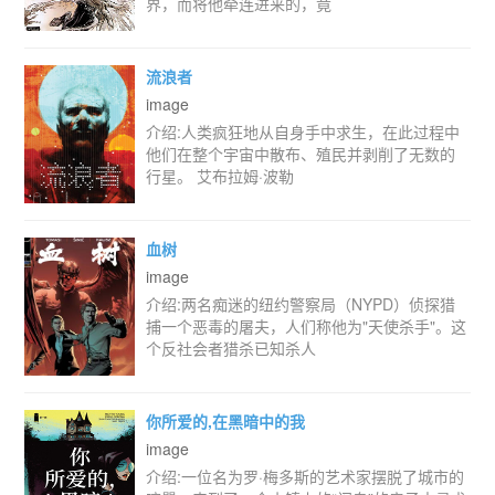
界，而将他牵连进来的，竟
流浪者
image
介绍:人类疯狂地从自身手中求生，在此过程中
他们在整个宇宙中散布、殖民并剥削了无数的
行星。 艾布拉姆·波勒
血树
image
介绍:两名痴迷的纽约警察局（NYPD）侦探猎
捕一个恶毒的屠夫，人们称他为"天使杀手"。这
个反社会者猎杀已知杀人
你所爱的,在黑暗中的我
image
介绍:一位名为罗·梅多斯的艺术家摆脱了城市的