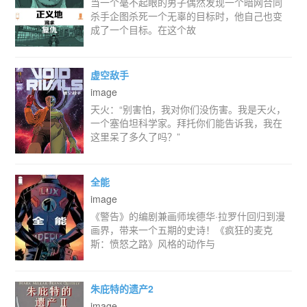
当一个毫不起眼的男子偶然发现一个暗网合同
杀手企图杀死一个无辜的目标时，他自己也变
成了一个目标。在这个故
虚空敌手
image
天火：“别害怕，我对你们没伤害。我是天火，
一个塞伯坦科学家。拜托你们能告诉我，我在
这里呆了多久了吗？”
全能
image
《警告》的编剧兼画师埃德华·拉罗什回归到漫
画界，带来一个五期的史诗！《疯狂的麦克
斯：愤怒之路》风格的动作与
朱庇特的遗产2
image