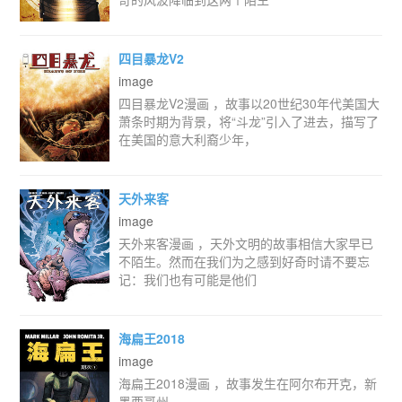
四目暴龙V2
image
四目暴龙V2漫画 ，故事以20世纪30年代美国大
萧条时期为背景，将“斗龙”引入了进去，描写了
在美国的意大利裔少年，
天外来客
image
天外来客漫画 ，天外文明的故事相信大家早已
不陌生。然而在我们为之感到好奇时请不要忘
记：我们也有可能是他们
海扁王2018
image
海扁王2018漫画 ，故事发生在阿尔布开克，新
墨西哥州...