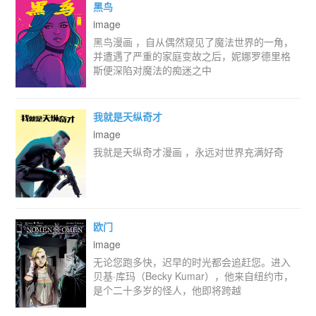
黑鸟
image
黑鸟漫画 ，自从偶然窥见了魔法世界的一角，
并遭遇了严重的家庭变故之后，妮娜罗德里格
斯便深陷对魔法的痴迷之中
我就是天纵奇才
image
我就是天纵奇才漫画 ，永远对世界充满好奇
欧门
image
无论您跑多快，迟早的时光都会追赶您。进入
贝基·库玛（Becky Kumar），他来自纽约市，
是个二十多岁的怪人，他即将跨越