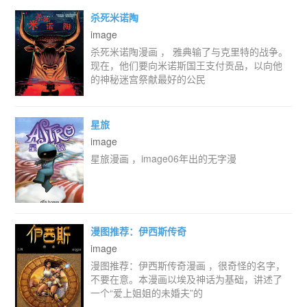
杀死米诺陶
image
杀死米诺陶漫画 ， 雅典输了与克里特的战争。
现在，他们要向米诺斯国王支付贡品，以向他
的神秘迷宫祭献最好的公民
星旅
image
星旅漫画 ，image06年出的无字漫
漫图推荐：伊西斯传奇
image
漫图推荐：伊西斯传奇漫画 ，很奇怪的名字，
不要在意。本漫画以埃及神话为基础，讲述了
一个“爱上姐姐的未婚夫”的