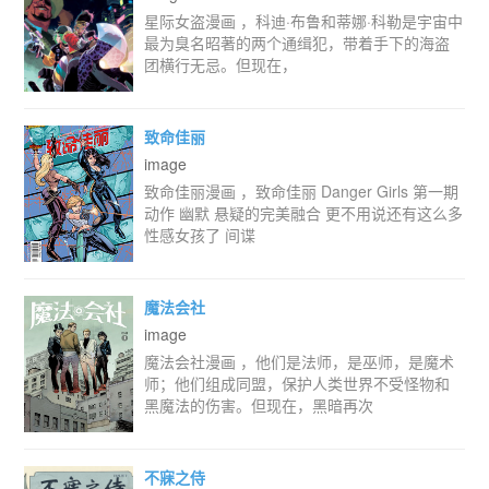
星际女盗漫画 ，科迪·布鲁和蒂娜·科勒是宇宙中
最为臭名昭著的两个通缉犯，带着手下的海盗
团横行无忌。但现在，
致命佳丽
image
致命佳丽漫画 ，致命佳丽 Danger Girls 第一期
动作 幽默 悬疑的完美融合 更不用说还有这么多
性感女孩了 间谍
魔法会社
image
魔法会社漫画 ，他们是法师，是巫师，是魔术
师；他们组成同盟，保护人类世界不受怪物和
黑魔法的伤害。但现在，黑暗再次
不寐之侍