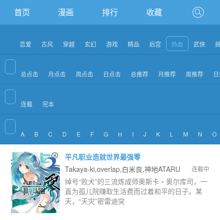
首页
漫画
排行
收藏
恋爱
古风
穿越
玄幻
游戏
精品
后宫
热血
武侠
总点击
月点击
周点击
日点击
总推荐
月推荐
周推荐
日
连载
完本
A
B
C
D
E
F
G
H
I
J
K
L
M
N
O
平凡职业造就世界最强零
Takaya-ki,overlap,白米良,神地ATARU
连载中
绰号“败犬”的三流炼成师奥斯卡‧奥尔库司，一
直为孤儿院赚取生活费而过着和平的日子。某
天，“天灾”密雷迪突