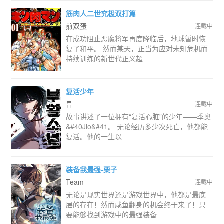
筋肉人二世究极双打篇
煎双蛋
连载中
在成功阻止恶魔将军再度降临后，地球暂时恢
复了和平。 然而某天，正当为应对未知危机而
持续训练的新世代正义超
复活少年
류
连载中
故事讲述了一位拥有“复活心脏”的少年——季奥
&#40Jio&#41。 无论经历多少次死亡，他都能
复活。他的一生以
装备我最强-栗子
Team
连载中
无论是现实世界还是游戏世界中，他都是最底
层的存在！然而咸鱼翻身的机会终于来了！只
要能够找到游戏中的最强装备