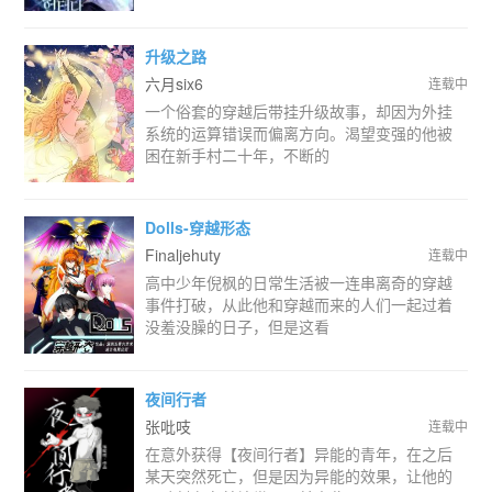
升级之路
六月six6
连载中
一个俗套的穿越后带挂升级故事，却因为外挂
系统的运算错误而偏离方向。渴望变强的他被
困在新手村二十年，不断的
Dolls-穿越形态
Finaljehuty
连载中
高中少年倪枫的日常生活被一连串离奇的穿越
事件打破，从此他和穿越而来的人们一起过着
没羞没臊的日子，但是这看
夜间行者
张吡吱
连载中
在意外获得【夜间行者】异能的青年，在之后
某天突然死亡，但是因为异能的效果，让他的