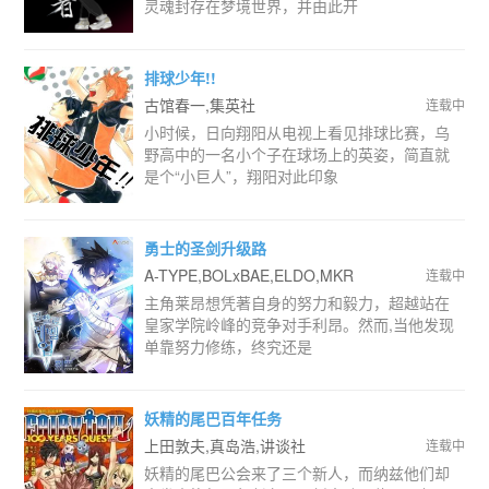
灵魂封存在梦境世界，并由此开
排球少年!!
古馆春一,集英社
连载中
小时候，日向翔阳从电视上看见排球比赛，乌
野高中的一名小个子在球场上的英姿，简直就
是个“小巨人”，翔阳对此印象
勇士的圣剑升级路
A-TYPE,BOLxBAE,ELDO,MKR
连载中
主角莱昂想凭著自身的努力和毅力，超越站在
皇家学院岭峰的竞争对手利昂。然而,当他发现
单靠努力修练，终究还是
妖精的尾巴百年任务
上田敦夫,真岛浩,讲谈社
连载中
妖精的尾巴公会来了三个新人，而纳兹他们却