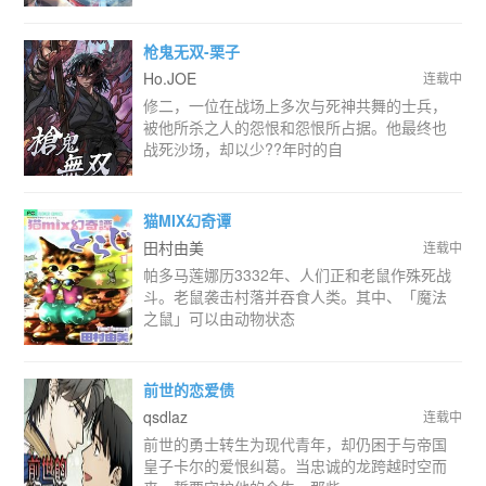
枪鬼无双-栗子
Ho.JOE
连载中
修二，一位在战场上多次与死神共舞的士兵，
被他所杀之人的怨恨和怨恨所占据。他最终也
战死沙场，却以少??年时的自
猫MIX幻奇谭
田村由美
连载中
帕多马莲娜历3332年、人们正和老鼠作殊死战
斗。老鼠袭击村落并吞食人类。其中、「魔法
之鼠」可以由动物状态
前世的恋爱债
qsdlaz
连载中
前世的勇士转生为现代青年，却仍困于与帝国
皇子卡尔的爱恨纠葛。当忠诚的龙跨越时空而