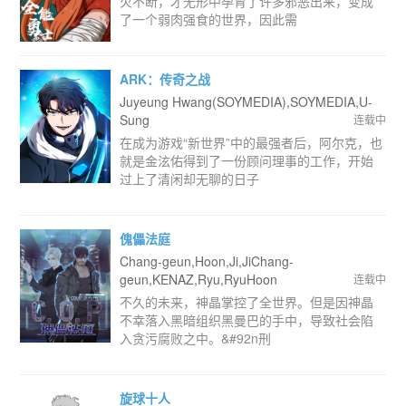
火不断，才无形中孕育了许多邪恶出来，变成
了一个弱肉强食的世界，因此需
ARK：传奇之战
Juyeung Hwang(SOYMEDIA),SOYMEDIA,U-
Sung
连载中
在成为游戏“新世界”中的最强者后，阿尔克，也
就是金泫佑得到了一份顾问理事的工作，开始
过上了清闲却无聊的日子
傀儡法庭
Chang-geun,Hoon,Ji,JiChang-
geun,KENAZ,Ryu,RyuHoon
连载中
不久的未来，神晶掌控了全世界。但是因神晶
不幸落入黑暗组织黑曼巴的手中，导致社会陷
入贪污腐败之中。&#92n刑
旋球十人