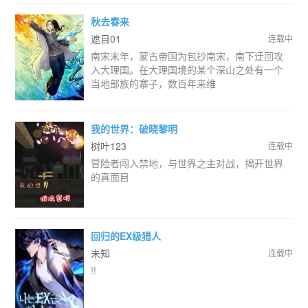
秋去春来
遮目01
连载中
南宋末年，蒙古帝国为包抄南宋，南下迂回攻
入大理国。在大理国境的某个深山之处有一个
当地部族的寨子，数百年来维
我的世界：破晓黎明
树叶123
连载中
冒险者闯入禁地，与世界之主对战，揭开世界
的真面目
回归的EX级猎人
未知
连载中
!!