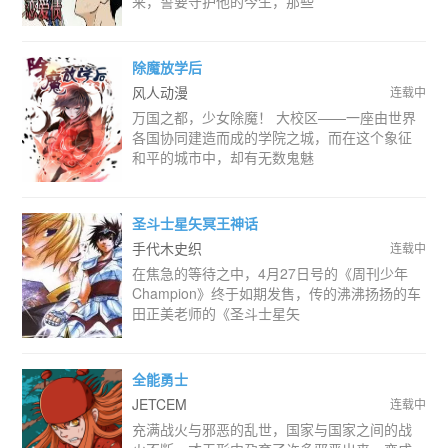
来，誓要守护他的今生，那些
除魔放学后
风人动漫
连载中
万国之都，少女除魔！ 大校区——一座由世界
各国协同建造而成的学院之城，而在这个象征
和平的城市中，却有无数鬼魅
圣斗士星矢冥王神话
手代木史织
连载中
在焦急的等待之中，4月27日号的《周刊少年
Champion》终于如期发售，传的沸沸扬扬的车
田正美老师的《圣斗士星矢
全能勇士
JETCEM
连载中
充满战火与邪恶的乱世，国家与国家之间的战