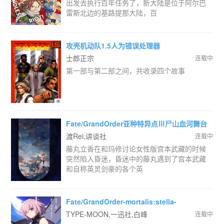
出发去执行百年任务了，新大陆是位于阿尔巴
雷斯北边的基路提那大陆，百
攻壳机动队1.5人为错误处理器
士郎正宗
连载中
第一部与第二部之间，共收录四个故事
Fate/GrandOrder亚种特异点Ⅲ尸山血河舞台
下总国英灵剑豪七番决胜
渡Rei,讲谈社
连载中
藤丸立香在和玛修讨论女性版宫本武藏的时候
突然陷入昏迷，昏迷中的藤丸遇到了宫本武藏
和自称英灵剑豪的各个英
Fate/GrandOrder-mortalis:stella-
TYPE-MOON,一迅社,白峰
连载中