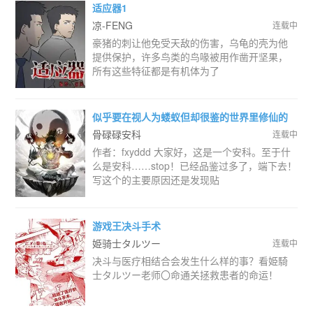
适应器1
凉-FENG
连载中
豪猪的刺让他免受天敌的伤害，乌龟的壳为他
提供保护，许多鸟类的鸟喙被用作凿开坚果，
所有这些特征都是有机体为了
似乎要在视人为蝼蚁但却很鉴的世界里修仙的
样子
骨碌碌安科
连载中
作者：fxyddd 大家好，这是一个安科。至于什
么是安科……stop！已经品鉴过多了，端下去！
写这个的主要原因还是发现贴
游戏王决斗手术
姫骑士タルツー
连载中
决斗与医疗相结合会发生什么样的事？看姫騎
士タルツー老师〇命通关拯救患者的命运！