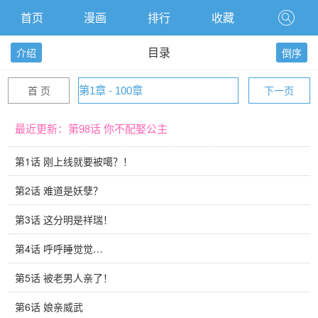
首页
漫画
排行
收藏
目录
介绍
倒序
首 页
第1章 - 100章
下一页
最近更新：第98话 你不配娶公主
第1话 刚上线就要被噶？！
第2话 难道是妖孽？
第3话 这分明是祥瑞！
第4话 呼呼睡觉觉…
第5话 被老男人亲了！
第6话 娘亲威武