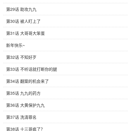
第29话 助攻九九
第30话 被人盯上了
第31话 大哥哥大笨蛋
新年快乐~
第32话 不知好歹
第33话 不听话就打断你的腿
第34话 翻案的机会来了
第35话 九九的药方
第36话 大黄保护九九
第37话 洗清罪名
第38话 十三哥疯了？