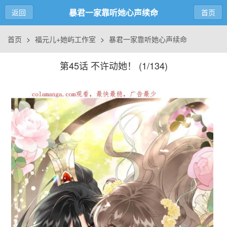
暴君一家靠听她心声续命
返回
首页
首页
>
福元儿+她屿工作室
>
暴君一家靠听她心声续命
第45话 不许动她！ (
1/134
)