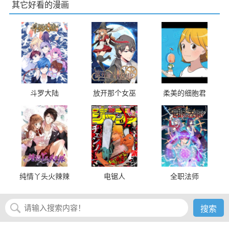
其它好看的漫画
斗罗大陆
放开那个女巫
柔美的细胞君
纯情丫头火辣辣
电锯人
全职法师