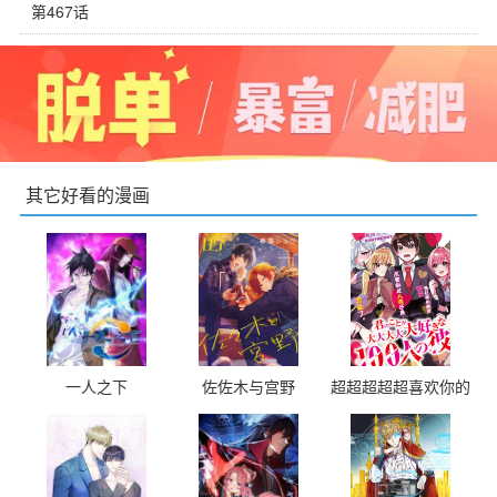
第467话
其它好看的漫画
一人之下
佐佐木与宫野
超超超超超喜欢你的
100个女友