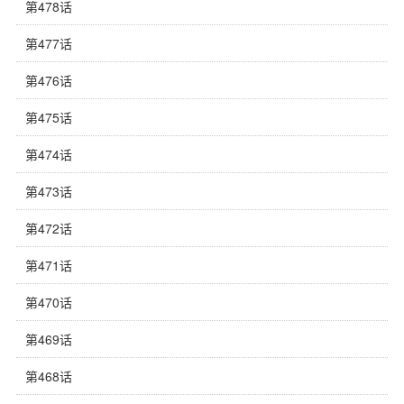
第478话
第477话
第476话
第475话
第474话
第473话
第472话
第471话
第470话
第469话
第468话