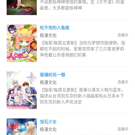
不谈那些神神怪怪的事情。在《子不语》的漫
画里，大多都是些神神
吃不完的人鱼姬
极漫文化
连载中
【独家/每周五更新】当你为梦想穷困潦倒，饭
都吃不起的时候，家里突然来了几只美食萝莉
争抢着让你食用她们的美
玻璃的另一侧
极漫文化
连载中
【独家/每周五更新】故事以真实人物为蓝本，
描述从台湾到东京的新人插画家和从日本乡下
到东京的新人声优决定
宝石少女
极漫文化
连载中