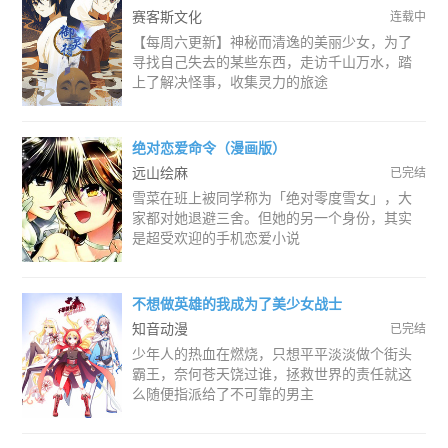
赛客斯文化
连载中
【每周六更新】神秘而清逸的美丽少女，为了
寻找自己失去的某些东西，走访千山万水，踏
上了解决怪事，收集灵力的旅途
绝对恋爱命令（漫画版）
远山绘麻
已完结
雪菜在班上被同学称为「绝对零度雪女」，大
家都对她退避三舍。但她的另一个身份，其实
是超受欢迎的手机恋爱小说
不想做英雄的我成为了美少女战士
知音动漫
已完结
少年人的热血在燃烧，只想平平淡淡做个街头
霸王，奈何苍天饶过谁，拯救世界的责任就这
么随便指派给了不可靠的男主