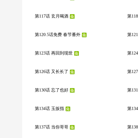
第117话 玄月喝酒
第11
第120.5话免费 春节番外
第12
第123话 再回到现世
第12
第126话 又长长了
第12
第130话 忘了也好
第13
第134话 玉扳指
第13
第137话 当你哥哥
第13