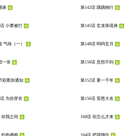
感谢
第142话 踽踽独行
4话 小萧被打
第145话 玄龙珠现身
篇 气味（一）
第148话 呜呜玄月
图一张
第150话 意想不到
节彩图加通知
第152话 要一千年
5话 为你穿衣
第156话 雷恩大名
话 你我之间
160话 你怎么才来
话 灼热拥抱
164话 把我绑住