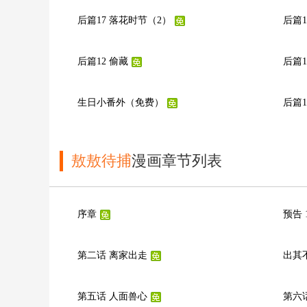
后篇17 落花时节（2）
后篇1
后篇12 偷藏
后篇1
生日小番外（免费）
后篇1
敖敖待捕
漫画章节列表
序章
预告 
第二话 离家出走
出其
第五话 人面兽心
第六