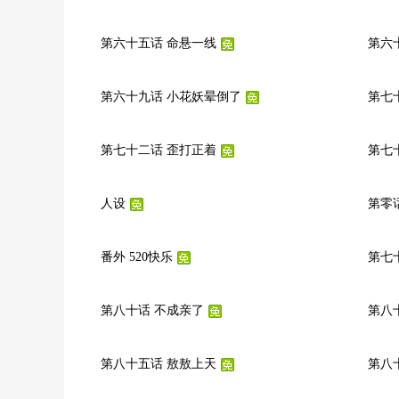
第六十五话 命悬一线
第六
第六十九话 小花妖晕倒了
第七
第七十二话 歪打正着
第七
人设
第零
番外 520快乐
第七
第八十话 不成亲了
第八
第八十五话 敖敖上天
第八