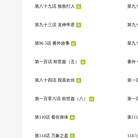
第八十九话 敖敖打人
第九
第九十三话 龙神帝君
第九
第96.5话 番外故事
第九
第一百话 前世篇（五）
番外
第八十四话 我喜欢你
第一
第一百零六话 前世篇（八）
第一
第110话 看你身体
第11
第114话 万象之盘
114