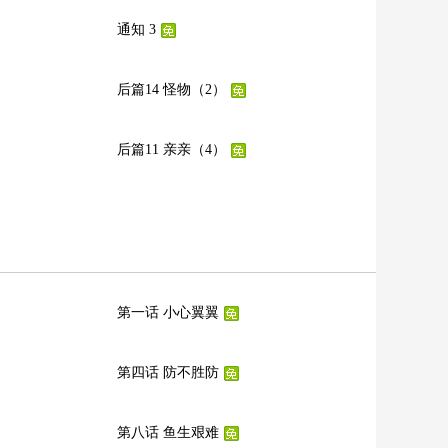
通知 3
后篇14 怪物（2）
后篇11 亲亲（4）
第一话 小心翼翼
第四话 防不胜防
第八话 鱼生艰难