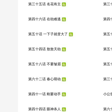
第三十五话 名花有主
第三
第四十六话 在劫难逃
第四
第五十话 一下子就变大了
第五
第五十四话 敖敖天劫
第五
第五十八话 不要皱眉
第五
第六十二话 春心萌动
第三
第四十一话 刚要动手
小公
第四十四话 眼神杀人
第六