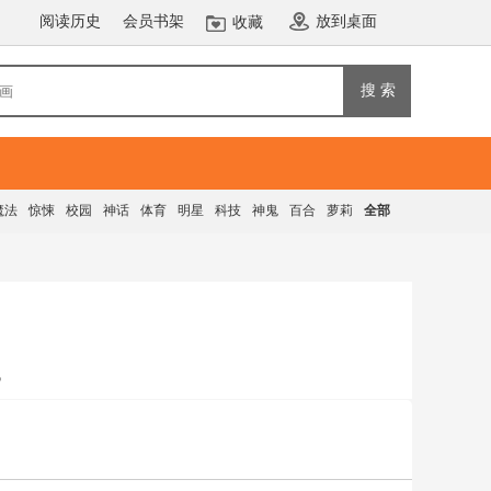
阅读历史
会员书架
放到桌面
收藏
搜 索
魔法
惊悚
校园
神话
体育
明星
科技
神鬼
百合
萝莉
全部
5