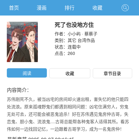
首页
漫画
排行
收藏
死了也没地方住
作者：
小小屿 · 蔡蔡子
类别：
其它
台湾作品
状态：连载中
点击：
260
阅读
收藏
章节目录
内容简介：
苏伟刚死不久，被当凶宅的房间却火速出租，害失忆的他只能四
处流浪。原来孤魂野鬼们都遇到相同问题：凶宅住满穷人，穷鬼
无处可去，还可能会被恶鬼追杀！好在苏伟遇见鬼房仲古哥，失
恋鬼、胆小鬼、流浪鬼....古哥总能帮各种鬼客人适得其所。看苏
伟如何一边找回记忆，一边跟着古哥学习，成为一名鬼房仲！