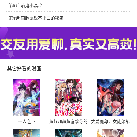
第5话 萌鬼小晶玲
第4话 囧脸鬼说不出口的秘密
其它好看的漫画
一人之下
超超超超超喜欢你的
大爱魔尊，女徒弟都
100个女友
想杀我