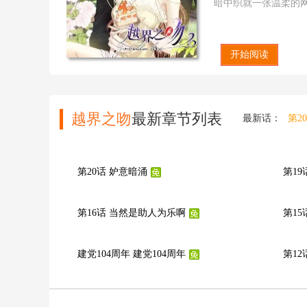
暗中织就一张温柔的
望交锋——“你可以忘
本页手机地址：
htt
开始阅读
越界之吻
最新章节列表
最新话：
第2
第20话 妒意暗涌
第1
第16话 当然是助人为乐啊
第1
建党104周年 建党104周年
第1