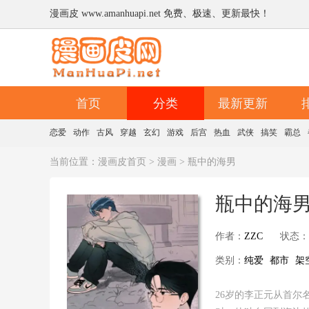
漫画皮 www.amanhuapi.net 免费、极速、更新最快！
首页
分类
最新更新
恋爱
动作
古风
穿越
玄幻
游戏
后宫
热血
武侠
搞笑
霸总
当前位置：
漫画皮首页
>
漫画
> 瓶中的海男
瓶中的海
作者：
ZZC
状态：
类别：
纯爱
都市
架
26岁的李正元从首