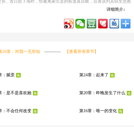
故乡。首日欲下海时，恰被离家出走的权道真目睹，后者误判其轻生意图
详细简介↓
p://m.amanhuapi.net/manhua/43227.html
第26章：对我一无所知
-----------
【查看所有章节】
5章：腻歪
第24章：起来了
1章：是不是喜欢她
第20章：昨晚发生了什么
7章：不会任何改变
第16章：唯一的变化