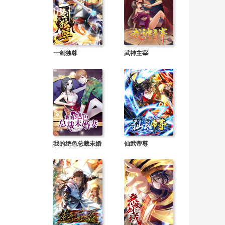
一剑独尊
武神主宰
我的绝色总裁未婚
仙武帝尊
妻