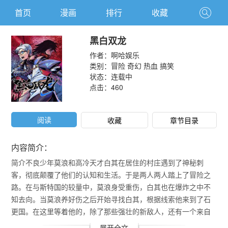
首页
漫画
排行
收藏
黑白双龙
作者：
啊哈娱乐
类别：
冒险
奇幻
热血
搞笑
状态：连载中
点击：
460
阅读
收藏
章节目录
内容简介：
简介不良少年莫浪和高冷天才白其在居住的村庄遇到了神秘刺
客，彻底颠覆了他们的认知和生活。于是两人两人踏上了冒险之
路。在与斯特国的较量中，莫浪身受重伤，白其也在爆炸之中不
知去向。当莫浪养好伤之后开始寻找白其，根据线索他来到了石
更国。在这里等着他的，除了那些强壮的新敌人，还有一个来自
斯特国的，似曾相识的人…
展开全文