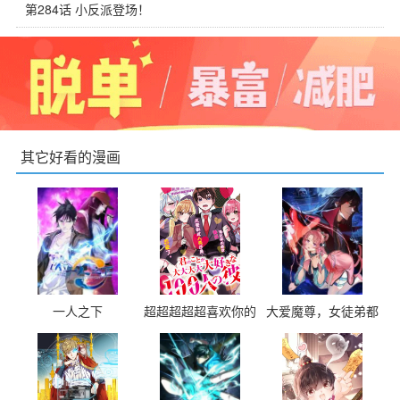
第284话 小反派登场！
其它好看的漫画
一人之下
超超超超超喜欢你的
大爱魔尊，女徒弟都
100个女友
想杀我