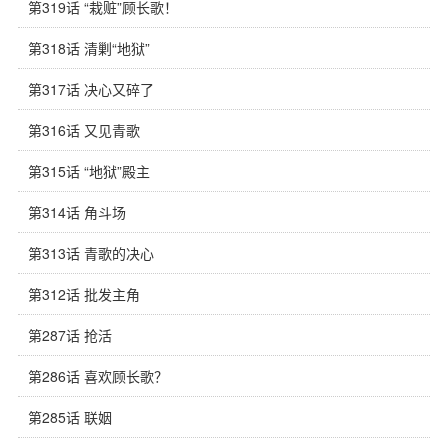
第319话 “栽赃”顾长歌！
第318话 清剿“地狱”
第317话 决心又碎了
第316话 又见青歌
第315话 “地狱”殿主
第314话 角斗场
第313话 青歌的决心
第312话 批发主角
第287话 抢活
第286话 喜欢顾长歌？
第285话 联姻