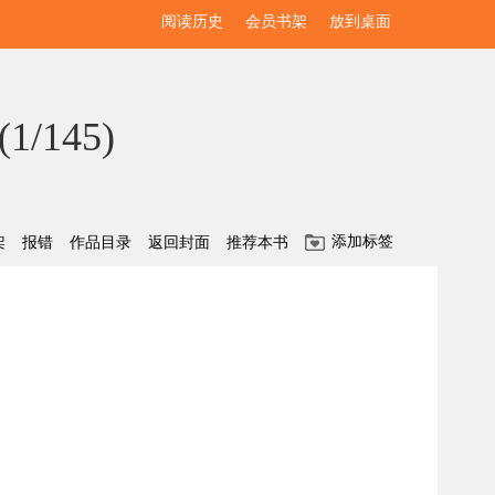
阅读历史
会员书架
放到桌面
(
1/145
)
添加标签
架
报错
作品目录
返回封面
推荐本书