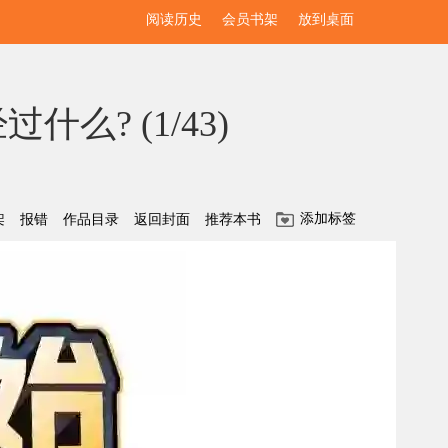
阅读历史
会员书架
放到桌面
过什么? (
1/43
)
添加标签
架
报错
作品目录
返回封面
推荐本书